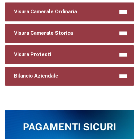
Visura Camerale Ordinaria
Visura Camerale Storica
Visura Protesti
Bilancio Aziendale