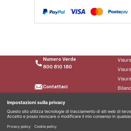
Numero Verde
Visur
800 810 180
Visur
Visura
Contattaci
Bilanc
FAQ
Conta
Chi s
©2026 Comas S.r.l. Società soggetta all’attività di di