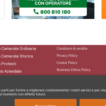
a Camerale Ordinaria
Condizioni di vendita
Privacy Policy
a Camerale Storica
Cookie Policy
 Protesti
Business Ethics Policy
io Aziendale
Mappa del Sito
tti
iamo
rezione e coordinamento di CRIBIS Holding S.r.l. - Società con unico socio Vi