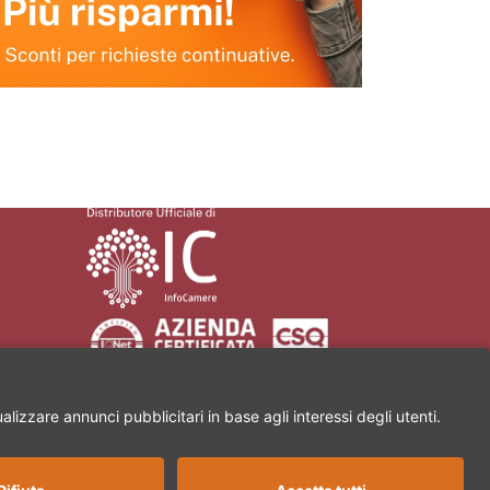
a Martiri di Civitella, 11 | 52100 Arezzo | Partita Iva