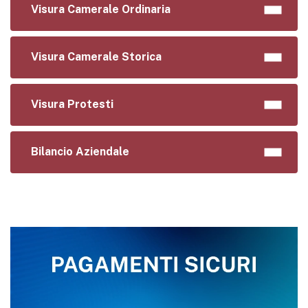
Visura Camerale Ordinaria
Visura Camerale Storica
Visura Protesti
Bilancio Aziendale