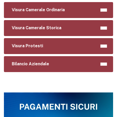
Visura Camerale Ordinaria
Visura Camerale Storica
Visura Protesti
Bilancio Aziendale