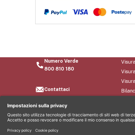
Numero Verde
Visur
800 810 180
Visur
Visura
Contattaci
Bilanc
FAQ
Conta
Chi s
©2026 Comas S.r.l. Società soggetta all’attività di di