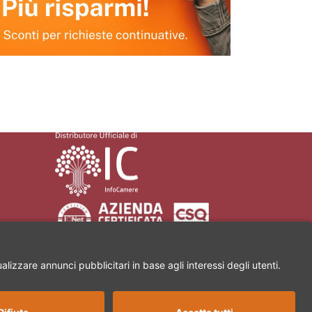
a Martiri di Civitella, 11 | 52100 Arezzo | Partita Iva