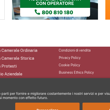
a Camerale Ordinaria
Condizioni di vendita
Privacy Policy
a Camerale Storica
Cookie Policy
 Protesti
Business Ethics Policy
io Aziendale
Mappa del Sito
tti
iamo
rezione e coordinamento di CRIBIS Holding S.r.l. - Società con unico socio Vi