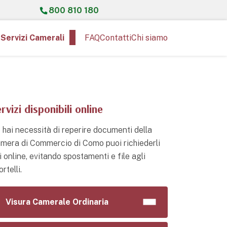
800 810 180
Servizi Camerali
FAQ
Contatti
Chi siamo
rvizi disponibili online
 hai necessità di reperire documenti della
mera di Commercio di Como puoi richiederli
i online, evitando spostamenti e file agli
rtelli.
Visura Camerale Ordinaria